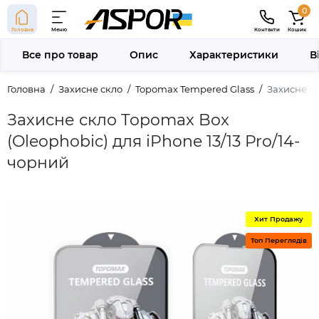
0
Головна
Меню
Контакти
Кошик
Все про товар
Опис
Характеристики
В
Головна
Захисне скло
Topomax Tempered Glass
Захисне ск
Захисне скло Topomax Box
(Oleophobic) для iPhone 13/13 Pro/14-
чорний
Хит Продажу
Топ Переглядів