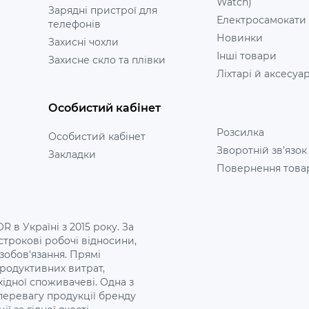
Watch)
Зарядні пристрої для
Електросамокати
телефонів
Новинки
Захисні чохли
Інші товари
Захисне скло та плівки
Ліхтарі й аксесуа
Особистий кабінет
Розсилка
Особистий кабінет
Зворотній зв’язок
Закладки
Повернення това
 в Україні з 2015 року. За
трокові робочі відносини,
 зобов'язання. Прямі
продуктивних витрат,
хідної споживачеві. Одна з
 перевагу продукції бренду