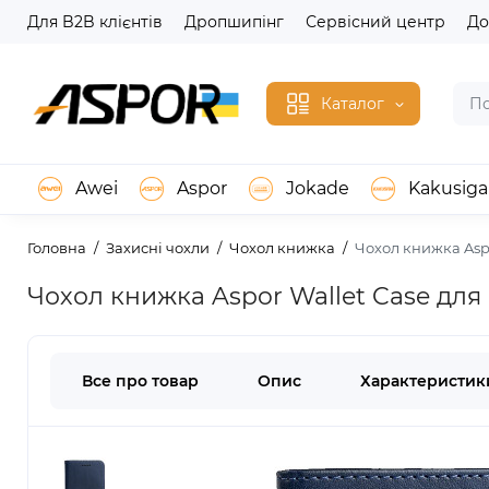
Для B2B клієнтів
Дропшипінг
Сервісний центр
До
Каталог
Awei
Aspor
Jokade
Kakusiga
Головна
Захисні чохли
Чохол книжка
Чохол книжка Asp
Чохол книжка Aspor Wallet Case для
Все про товар
Опис
Характеристик