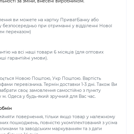
льності за зміни, внесені виробником.
лення ви можете на картку ПриватБанку або
у безпосередньо при отриманні у відділенні Нової
м переказом)
нтію на всі наші товари 6 місяців (для оптових
нші гарантійні умови).
нюється Новою Поштою, Укр Поштою. Вартість
фами перевізника. Термін доставки 1-3 дні. Також Ви
абрати своє замовлення самостійно з пункту
 м. Одеса у будь-який зручний для Вас час.
обмін
йняти повернення, тільки якщо товар у належному
ічних пошкоджень, повністю укомплектований з усіма
ликами та заводським маркуванням та з дати