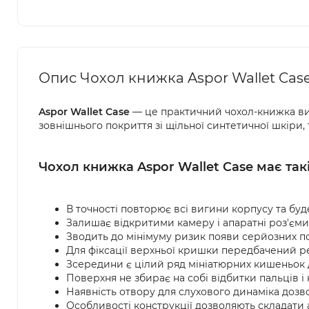
Опис Чохол книжка Aspor Wallet Cas
Aspor Wallet Case
— це практичний чохол-книжка
ви
зовнішнього покриття зі щільної синтетичної шкіри,
Чохол книжка Aspor Wallet Case має такі
В точності повторює всі вигини корпусу та буд
Залишає відкритими камеру і апаратні роз'єми
Зводить до мінімуму ризик появи серйозних п
Для фіксації верхньої кришки передбачений ре
Зсередини є цілий ряд мініатюрних кишеньок д
Поверхня не збирає на собі відбитки пальців і
Наявність отвору для слухового динаміка дозв
Особливості конструкції дозволяють складати а