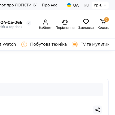
лог про ЛОГІСТИКУ
Про нас
грн.
UA
|
RU
0
-04-05-066
ібна торгівля
Кабінет
Порівняння
Закладки
Кошик
t Watch
Побутова техніка
TV та мультимед