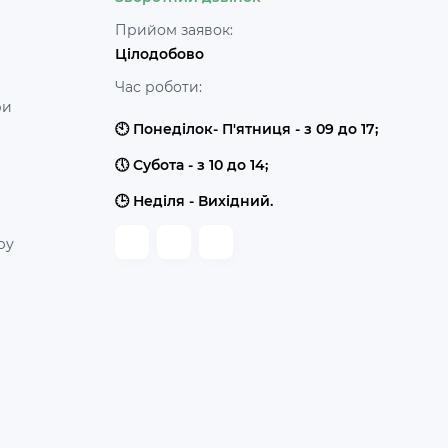
Прийом заявок:
Цілодобово
Час роботи:
ри
🕙 Понеділок- П'ятниця - з 09 до 17;
🕔 Субота - з 10 до 14;
🕒 Неділя - Вихідний.
ру