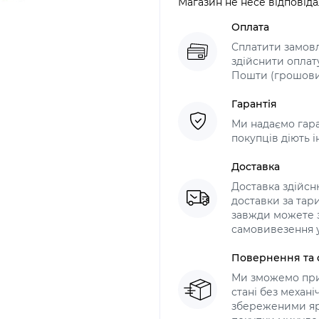
Магазин не несе відповіда
Оплата
Сплатити замов
здійснити оплат
Пошти (грошови
Гарантія
Ми надаємо гара
покупців діють і
Доставка
Доставка здійс
доставки за тари
завжди можете з
самовивезення у
Повернення та 
Ми зможемо при
стані без механ
збереженими яр