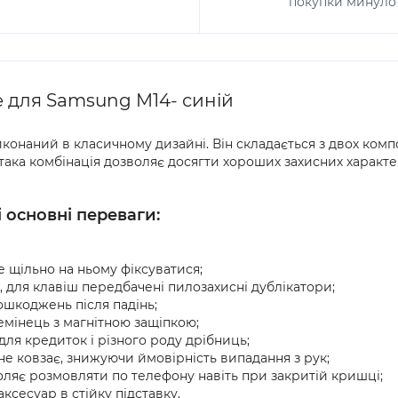
покупки минуло 
e для Samsung M14- синій
конаний в класичному дизайні. Він складається з двох комп
 така комбінація дозволяє досягти хороших захисних характе
 основні переваги:
е щільно на ньому фіксуватися;
, для клавіш передбачені пилозахисні дублікатори;
ошкоджень після падінь;
мінець з магнітною защіпкою;
ля кредиток і різного роду дрібниць;
 не ковзає, знижуючи ймовірність випадання з рук;
оляє розмовляти по телефону навіть при закритій кришці;
ксесуар в стійку підставку.