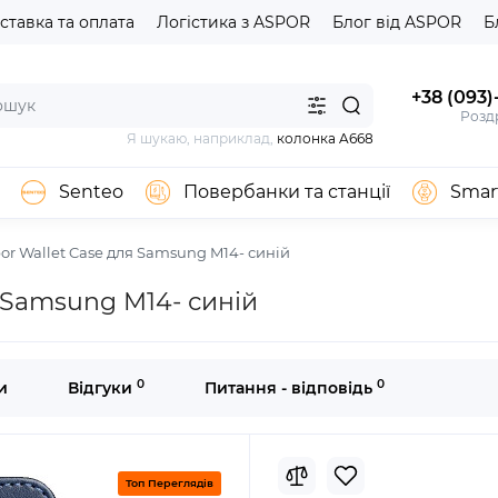
ставка та оплата
Логістика з ASPOR
Блог від ASPOR
Б
+38 (093)
Роздр
Я шукаю, наприклад,
колонка A668
Senteo
Повербанки та станції
Smar
or Wallet Case для Samsung M14- синій
 Samsung M14- синій
0
0
и
Відгуки
Питання - відповідь
Топ Переглядів