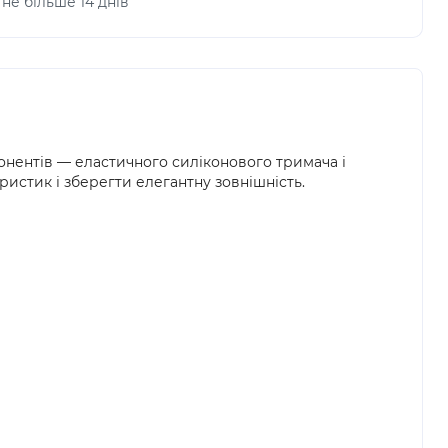
не більше 14 днів
онентів — еластичного силіконового тримача і
ристик і зберегти елегантну зовнішність.