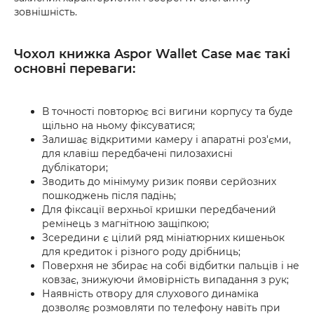
зовнішність.
Чохол книжка Aspor Wallet Case має такі
основні переваги:
В точності повторює всі вигини корпусу та буде
щільно на ньому фіксуватися;
Залишає відкритими камеру і апаратні роз'єми,
для клавіш передбачені пилозахисні
дублікатори;
Зводить до мінімуму ризик появи серйозних
пошкоджень після падінь;
Для фіксації верхньої кришки передбачений
ремінець з магнітною защіпкою;
Зсередини є цілий ряд мініатюрних кишеньок
для кредиток і різного роду дрібниць;
Поверхня не збирає на собі відбитки пальців і не
ковзає, знижуючи ймовірність випадання з рук;
Наявність отвору для слухового динаміка
дозволяє розмовляти по телефону навіть при