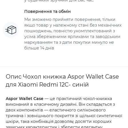
у будь-який зручний для Вас час.
Повернення та обмін
Ми зможемо прийняти повернення, тільки
якщо товар у належному стані без механічних
пошкоджень, повністю укомплектований з
усіма збереженими ярликами та заводським
маркуванням та з дати покупки минуло не
більше 14 днів
Опис Чохол книжка Aspor Wallet Case
для Xiaomi Redmi 12C- синій
Aspor Wallet Case
— це практичний чохол-книжка
виконаний в класичному дизайні. Він складається з
двох компонентів — еластичного силіконового
тримача і зовнішнього покриття зі щільної синтетичної
шкіри, така комбінація дозволяє досягти хороших
захисних характеристик і зберегти елегантну