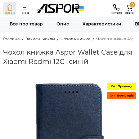
0
Головна
Меню
Контакти
Кошик
Все про товар
Опис
Характеристики
В
Головна
Захисні чохли
Чохол книжка
Чохол книжка Aspor 
Чохол книжка Aspor Wallet Case для
Xiaomi Redmi 12C- синій
Хит Продажу
Топ Переглядів