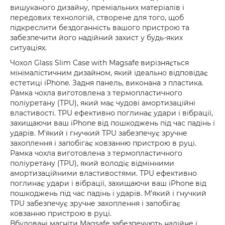
вишуканого дизайну, преміальних матеріалів і
передових технологій, створене для того, щоб
підкреслити бездоганність вашого пристрою та
забезпечити його надійний захист у будь-яких
ситуаціях.
Чохол Glass Slim Case with Magsafe вирізняється
мінімалістичним дизайном, який ідеально відповідає
естетиці iPhone. Задня панель, виконана з пластика.
Рамка чохла виготовлена з термопластичного
поліуретану (TPU), який має чудові амортизаційні
властивості. TPU ефективно поглинає удари і вібрації,
захищаючи ваш iPhone від пошкоджень під час падінь і
ударів. М'який і гнучкий TPU забезпечує зручне
захоплення і запобігає ковзанню пристрою в руці.
Рамка чохла виготовлена з термопластичного
поліуретану (TPU), який володіє відмінними
амортизаційними властивостями. TPU ефективно
поглинає удари і вібрації, захищаючи ваш iPhone від
пошкоджень під час падінь і ударів. М'який і гнучкий
TPU забезпечує зручне захоплення і запобігає
ковзанню пристрою в руці.
Вбудовані магніти Magsafe забезпечують надійне і