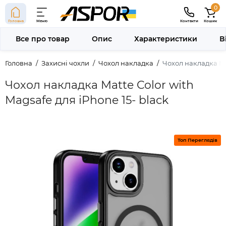
0
Головна
Меню
Контакти
Кошик
Все про товар
Опис
Характеристики
В
Головна
Захисні чохли
Чохол накладка
Чохол накладка Mat
Чохол накладка Matte Color with
Magsafe для iPhone 15- black
Топ Переглядів