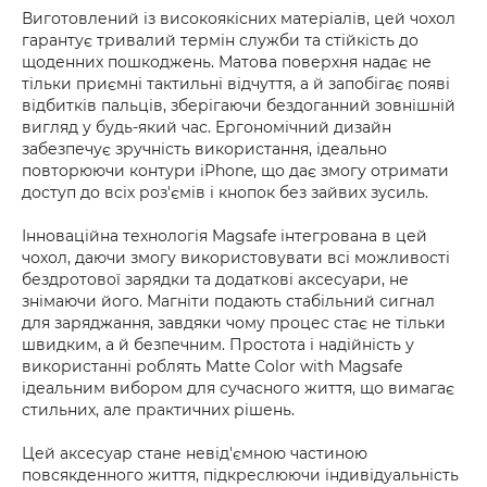
Виготовлений із високоякісних матеріалів, цей чохол
гарантує тривалий термін служби та стійкість до
щоденних пошкоджень. Матова поверхня надає не
тільки приємні тактильні відчуття, а й запобігає появі
відбитків пальців, зберігаючи бездоганний зовнішній
вигляд у будь-який час. Ергономічний дизайн
забезпечує зручність використання, ідеально
повторюючи контури iPhone, що дає змогу отримати
доступ до всіх роз'ємів і кнопок без зайвих зусиль.
Інноваційна технологія Magsafe інтегрована в цей
чохол, даючи змогу використовувати всі можливості
бездротової зарядки та додаткові аксесуари, не
знімаючи його. Магніти подають стабільний сигнал
для заряджання, завдяки чому процес стає не тільки
швидким, а й безпечним. Простота і надійність у
використанні роблять Matte Color with Magsafe
ідеальним вибором для сучасного життя, що вимагає
стильних, але практичних рішень.
Цей аксесуар стане невід'ємною частиною
повсякденного життя, підкреслюючи індивідуальність