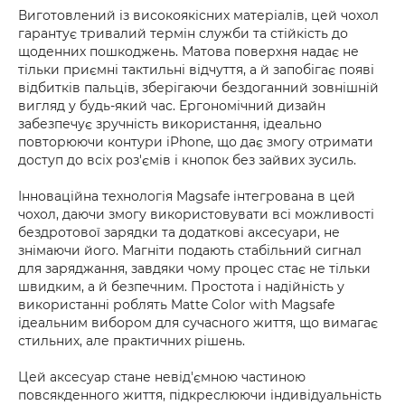
Виготовлений із високоякісних матеріалів, цей чохол
гарантує тривалий термін служби та стійкість до
щоденних пошкоджень. Матова поверхня надає не
тільки приємні тактильні відчуття, а й запобігає появі
відбитків пальців, зберігаючи бездоганний зовнішній
вигляд у будь-який час. Ергономічний дизайн
забезпечує зручність використання, ідеально
повторюючи контури iPhone, що дає змогу отримати
доступ до всіх роз'ємів і кнопок без зайвих зусиль.
Інноваційна технологія Magsafe інтегрована в цей
чохол, даючи змогу використовувати всі можливості
бездротової зарядки та додаткові аксесуари, не
знімаючи його. Магніти подають стабільний сигнал
для заряджання, завдяки чому процес стає не тільки
швидким, а й безпечним. Простота і надійність у
використанні роблять Matte Color with Magsafe
ідеальним вибором для сучасного життя, що вимагає
стильних, але практичних рішень.
Цей аксесуар стане невід'ємною частиною
повсякденного життя, підкреслюючи індивідуальність