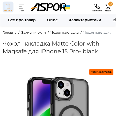
0
Головна
Меню
Контакти
Кошик
Все про товар
Опис
Характеристики
В
Головна
Захисні чохли
Чохол накладка
Чохол накладка Mat
Чохол накладка Matte Color with
Magsafe для iPhone 15 Pro- black
Топ Переглядів