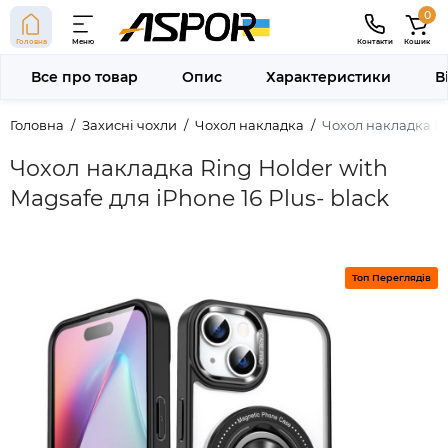
0
Головна
Меню
Контакти
Кошик
Все про товар
Опис
Характеристики
В
Головна
Захисні чохли
Чохол накладка
Чохол накладка Rin
Чохол накладка Ring Holder with
Magsafe для iPhone 16 Plus- black
Топ Переглядів