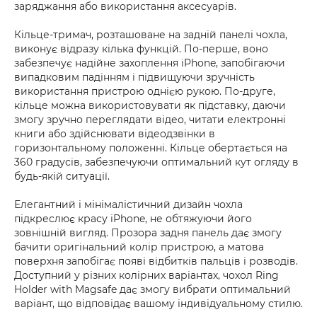
заряджання або використання аксесуарів.
Кільце-тримач, розташоване на задній панелі чохла,
виконує відразу кілька функцій. По-перше, воно
забезпечує надійне захоплення iPhone, запобігаючи
випадковим падінням і підвищуючи зручність
використання пристрою однією рукою. По-друге,
кільце можна використовувати як підставку, даючи
змогу зручно переглядати відео, читати електронні
книги або здійснювати відеодзвінки в
горизонтальному положенні. Кільце обертається на
360 градусів, забезпечуючи оптимальний кут огляду в
будь-якій ситуації.
Елегантний і мінімалістичний дизайн чохла
підкреслює красу iPhone, не обтяжуючи його
зовнішній вигляд. Прозора задня панель дає змогу
бачити оригінальний колір пристрою, а матова
поверхня запобігає появі відбитків пальців і розводів.
Доступний у різних колірних варіантах, чохол Ring
Holder with Magsafe дає змогу вибрати оптимальний
варіант, що відповідає вашому індивідуальному стилю.