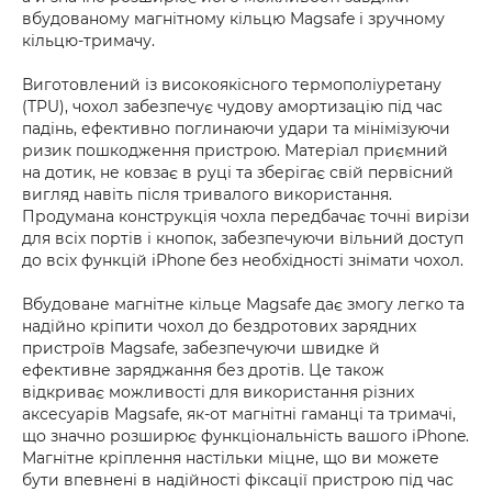
вбудованому магнітному кільцю Magsafe і зручному
кільцю-тримачу.
Виготовлений із високоякісного термополіуретану
(TPU), чохол забезпечує чудову амортизацію під час
падінь, ефективно поглинаючи удари та мінімізуючи
ризик пошкодження пристрою. Матеріал приємний
на дотик, не ковзає в руці та зберігає свій первісний
вигляд навіть після тривалого використання.
Продумана конструкція чохла передбачає точні вирізи
для всіх портів і кнопок, забезпечуючи вільний доступ
до всіх функцій iPhone без необхідності знімати чохол.
Вбудоване магнітне кільце Magsafe дає змогу легко та
надійно кріпити чохол до бездротових зарядних
пристроїв Magsafe, забезпечуючи швидке й
ефективне заряджання без дротів. Це також
відкриває можливості для використання різних
аксесуарів Magsafe, як-от магнітні гаманці та тримачі,
що значно розширює функціональність вашого iPhone.
Магнітне кріплення настільки міцне, що ви можете
бути впевнені в надійності фіксації пристрою під час