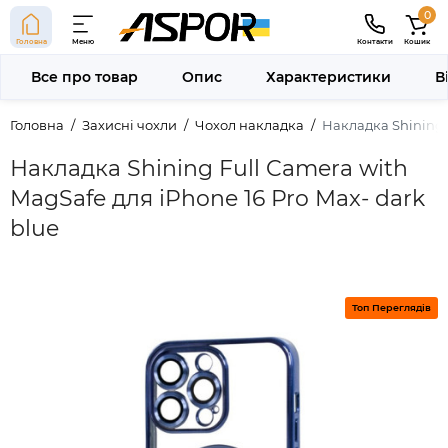
0
Головна
Меню
Контакти
Кошик
Все про товар
Опис
Характеристики
В
Головна
Захисні чохли
Чохол накладка
Накладка Shining F
Накладка Shining Full Camera with
MagSafe для iPhone 16 Pro Max- dark
blue
Топ Переглядів