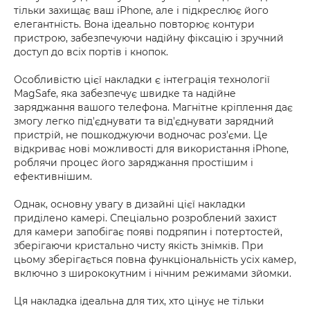
тільки захищає ваш iPhone, але і підкреслює його
елегантність. Вона ідеально повторює контури
пристрою, забезпечуючи надійну фіксацію і зручний
доступ до всіх портів і кнопок.
Особливістю цієї накладки є інтеграція технології
MagSafe, яка забезпечує швидке та надійне
заряджання вашого телефона. Магнітне кріплення дає
змогу легко під'єднувати та від'єднувати зарядний
пристрій, не пошкоджуючи водночас роз'єми. Це
відкриває нові можливості для використання iPhone,
роблячи процес його заряджання простішим і
ефективнішим.
Однак, основну увагу в дизайні цієї накладки
приділено камері. Спеціально розроблений захист
для камери запобігає появі подряпин і потертостей,
зберігаючи кристально чисту якість знімків. При
цьому зберігається повна функціональність усіх камер,
включно з ширококутним і нічним режимами зйомки.
Ця накладка ідеальна для тих, хто цінує не тільки