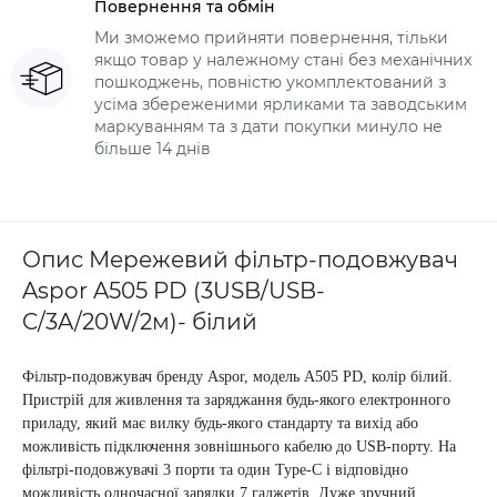
Повернення та обмін
Ми зможемо прийняти повернення, тільки
якщо товар у належному стані без механічних
пошкоджень, повністю укомплектований з
усіма збереженими ярликами та заводським
маркуванням та з дати покупки минуло не
більше 14 днів
Опис Мережевий фільтр-подовжувач
Aspor A505 PD (3USB/USB-
C/3A/20W/2м)- білий
Фільтр-подовжувач бренду Aspor, модель A505 PD, колір білий.
Пристрій для живлення та заряджання будь-якого електронного
приладу, який має вилку будь-якого стандарту та вихід або
можливість підключення зовнішнього кабелю до USB-порту. На
фільтрі-подовжувачі 3 порти
та один Type-C
і відповідно
можливість одночасної зарядки 7 гаджетів. Дуже зручний