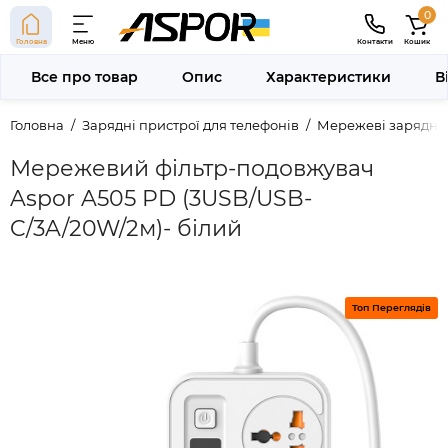
0
Головна
Меню
Контакти
Кошик
Все про товар
Опис
Характеристики
В
Головна
Зарядні пристрої для телефонів
Мережеві зарядні 
Мережевий фільтр-подовжувач
Aspor A505 PD (3USB/USB-
C/3A/20W/2м)- білий
Топ Переглядів