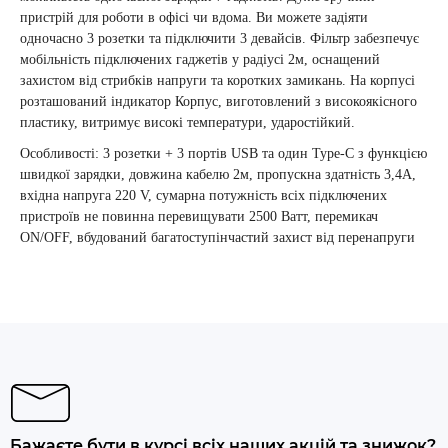
пристрій для роботи в офісі чи вдома. Ви можете задіяти
одночасно 3 розетки та підключити 3 девайсів. Фільтр забезпечує
мобільність підключених гаджетів у радіусі 2м, оснащений
захистом від стрибків напруги та коротких замикань. На корпусі
розташований індикатор Корпус, виготовлений з високоякісного
пластику, витримує високі температури, ударостійкий.
Особливості: 3 розетки + 3 портів USB та один Type-C з функцією
швидкої зарядки, довжина кабелю 2м, пропускна здатність 3,4А,
вхідна напруга 220 V, сумарна потужність всіх підключених
пристроїв не повинна перевищувати 2500 Ватт, перемикач
ON/OFF, вбудований багатоступінчастий захист від перенапруги
Бажаєте бути в курсі всіх наших акцій та знижок?