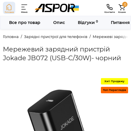
0
Головна
Меню
Контакти
Кошик
0
Все про товар
Опис
Відгуки
Питання 
Головна
Зарядні пристрої для телефонів
Мережеві зарядні 
Мережевий зарядний пристрій
Jokade JB072 (USB-C/30W)- чорний
Хит Продажу
Топ Переглядів