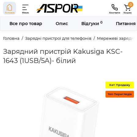
0
Головна
Меню
Контакти
Кошик
0
Все про товар
Опис
Відгуки
Питання 
Головна
Зарядні пристрої для телефонів
Мережеві зарядні 
Зарядний пристрій Kakusiga KSC-
1643 (1USB/5A)- білий
Хит Продажу
Топ Переглядів