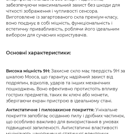
забезпечуючи максимальний захист без шкоди для
чіткості зображення і чутливості сенсора.
Виготовлене із загартованого скла преміум-класу,
воно поєднує в собі міцність, функціональність і
естетичну привабливість, роблячи його ідеальним
вибором для сучасних користувачів.
Основні характеристики:
Висока міцність 9H:
Захисне скло має твердість 9H за
шкалою Мооса, що гарантує надійний захист від
подряпин, відколів, ударів та інших механічних
пошкоджень. Воно ефективно протистоїть впливу
гострих предметів, таких як ключі або монети,
зберігаючи екран пристрою в ідеальному стані.
Антистатичне і пилозахисне покриття:
Унікальне
покриття запобігає осіданню пилу і дрібних частинок,
що особливо важливо для використання в умовах
підвищеної запиленості. Антистатичні властивості
мінімізують накопичення статичної електрики,