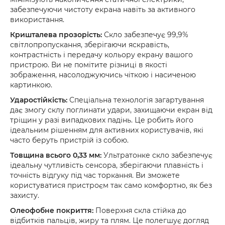
забезпечуючи чистоту екрана навіть за активного
використання.
Кришталева прозорість:
Скло забезпечує 99,9%
світлопропускання, зберігаючи яскравість,
контрастність і передачу кольору екрану вашого
пристрою. Ви не помітите різниці в якості
зображення, насолоджуючись чіткою і насиченою
картинкою.
Ударостійкість:
Спеціальна технологія загартування
дає змогу склу поглинати удари, захищаючи екран від
тріщин у разі випадкових падінь. Це робить його
ідеальним рішенням для активних користувачів, які
часто беруть пристрій із собою.
Товщина всього 0,33 мм:
Ультратонке скло забезпечує
ідеальну чутливість сенсора, зберігаючи плавність і
точність відгуку під час торкання. Ви зможете
користуватися пристроєм так само комфортно, як без
захисту.
Олеофобне покриття:
Поверхня скла стійка до
відбитків пальців, жиру та плям. Це полегшує догляд