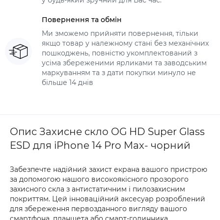
у будь-який зручний для Вас час.
Повернення та обмін
Ми зможемо прийняти повернення, тільки
якщо товар у належному стані без механічних
пошкоджень, повністю укомплектований з
усіма збереженими ярликами та заводським
маркуванням та з дати покупки минуло не
більше 14 днів
Опис Захисне скло OG HD Super Glass
ESD для iPhone 14 Pro Max- чорний
Забезпечте надійний захист екрана вашого пристрою
за допомогою нашого високоякісного прозорого
захисного скла з антистатичним і пилозахисним
покриттям. Цей інноваційний аксесуар розроблений
для збереження первозданного вигляду вашого
смартфона, планшета або смарт-годинника,