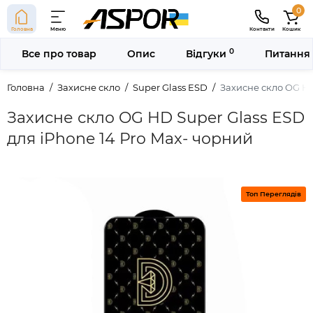
0
Головна
Меню
Контакти
Кошик
0
Все про товар
Опис
Відгуки
Питання 
Головна
Захисне скло
Super Glass ESD
Захисне скло OG HD
Захисне скло OG HD Super Glass ESD
для iPhone 14 Pro Max- чорний
Топ Переглядів