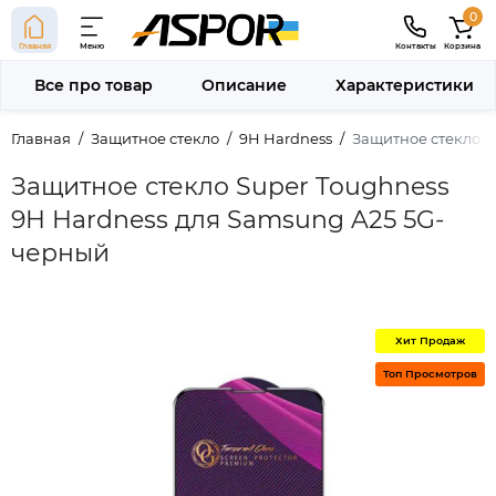
0
Главная
Меню
Контакты
Корзина
Все про товар
Описание
Характеристики
Главная
Защитное стекло
9H Hardness
Защитное стекло S
Защитное стекло Super Toughness
9H Hardness для Samsung A25 5G-
черный
Хит Продаж
Топ Просмотров